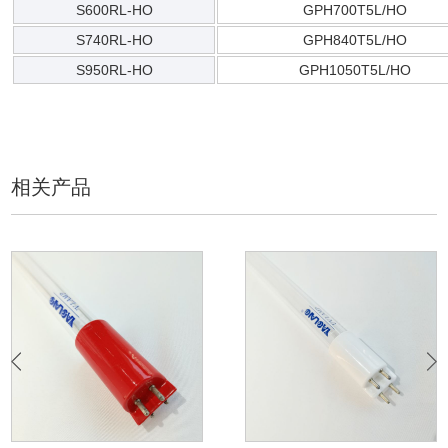
S600RL-HO
GPH700T5L/HO
S740RL-HO
GPH840T5L/HO
S950RL-HO
GPH1050T5L/HO
相关产品