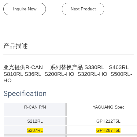
Inquire Now
Next Product
产品描述
亚光提供R-CAN 一系列替换产品 S330RL S463RL
S810RL S36RL S200RL-HO S320RL-HO S500RL-
HO
Specification
R-CAN P/N
YAGUANG Spec
S212RL
GPH212T5L
S287RL
GPH287T5L