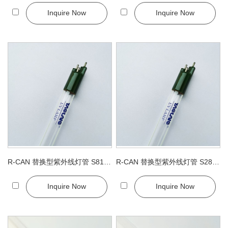
Inquire Now
Inquire Now
R-CAN 替换型紫外线灯管 S810RL
R-CAN 替换型紫外线灯管 S287RL
Inquire Now
Inquire Now